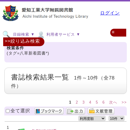
ログイン
≡
目録検索 ▼
利用者サービス ▼
>>絞り込み検索
検索条件
(タグ=八草新着図書*)
書誌検索結果一覧
1件～10件（全78
件）
1
2
3
4
5
6
次へ
>>
全て選択
1