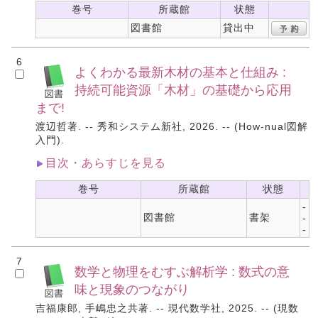
巻号
所蔵館
状態
図書館
貸出中
6
よくわかる最新木材の基本と仕組み :
持続可能資源「木材」の基礎から応用
まで!
渡辺哲著. -- 秀和システム新社, 2026. -- (How-nual図解
入門).
目次・あらすじを見る
巻号
所蔵館
状態
-
図書館
書架
-
-
7
数学と物理をむすぶ解析学 : 数式の意
味と現象のつながり
吉福康郎, 手嶋忠之共著. -- 現代数学社, 2025. -- (現数