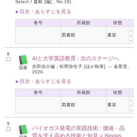
Select / 森毅 [編] ; No.18).
目次・あらすじを見る
巻号
所蔵館
状態
-
図書館
書架
-
-
8
AIと大学英語教育 : 次のステージへ
吉田信介編 ; 松岡弥生子 [ほか執筆]. -- 金星堂,
2026.
目次・あらすじを見る
巻号
所蔵館
状態
-
図書館
書架
-
-
9
バイオガス発電の実践技術 : 価値・品
質を支え高める技術と知見 = Biogas