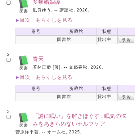
多類婚姻譚
凪良ゆう. -- 講談社, 2026.
目次・あらすじを見る
巻号
所蔵館
状態
図書館
貸出中
2
青天
若林正恭 [著]. -- 文藝春秋, 2026.
目次・あらすじを見る
巻号
所蔵館
状態
図書館
貸出中
3
「謎に眠い」を解きほぐす : 眠気の悩
みをあきらめないセルフケア
菅原洋平著. -- オーム社, 2025.