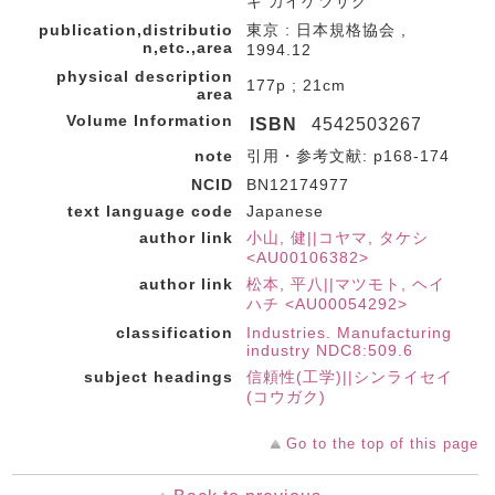
キ カイケツサク
publication,distributio
東京 : 日本規格協会 ,
n,etc.,area
1994.12
physical description
177p ; 21cm
area
Volume Information
ISBN
4542503267
note
引用・参考文献: p168-174
NCID
BN12174977
text language code
Japanese
author link
小山, 健||コヤマ, タケシ
<AU00106382>
author link
松本, 平八||マツモト, ヘイ
ハチ <AU00054292>
classification
Industries. Manufacturing
industry NDC8:509.6
subject headings
信頼性(工学)||シンライセイ
(コウガク)
Go to the top of this page