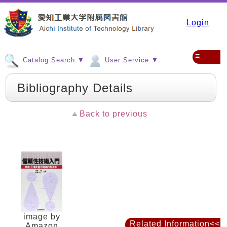
Login
≡
Catalog Search ▼
User Service ▼
Bibliography Details
Back to previous
image by
Related Information<<
Amazon