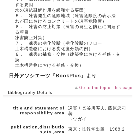
する要因
水の凍結融解作用を緩和する要因）
５． 凍害発生の危険地域（凍害危険度の表示法
わが国におけるコンクリートの凍害危険度）
６． 凍害の防止対策（凍害の発生と防止に関連す
る項目
凍害防止対策）
７． 凍害の劣化診断（劣化診断のフロー
土木構造物における劣化度分類の例）
８． 凍害の補修・交換（建築物における補修・交
換
土木構造物における補修・交換）
日外アソシエーツ『BookPlus』より
Go to the top of this page
Bibliography Details
title and statement of
凍害 / 長谷川寿夫, 藤原忠司
responsibility area
著
トウガイ
publication,distributio
東京 : 技報堂出版 , 1988.2
n,etc.,area