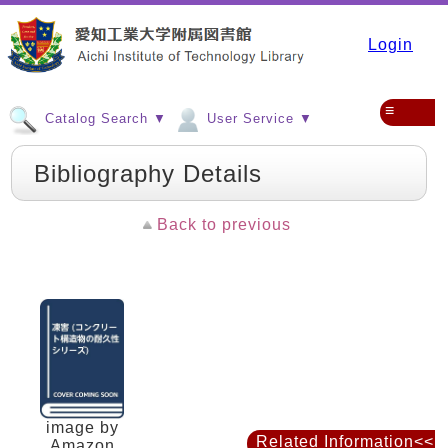
Login
≡
Catalog Search ▼
User Service ▼
Bibliography Details
Back to previous
image by
Related Information<<
Amazon