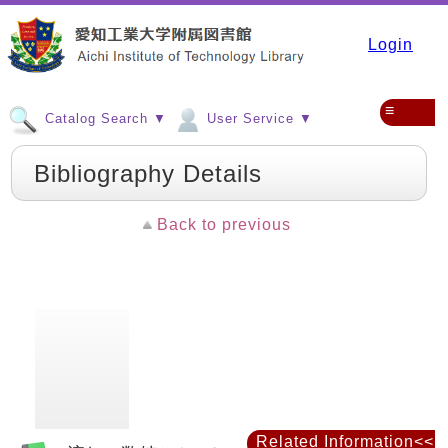
Login
≡
Catalog Search ▼
User Service ▼
Bibliography Details
Back to previous
Related Information<<