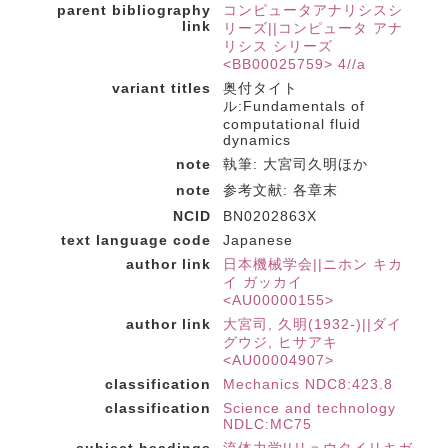
parent bibliography
コンピュータアナリシスシ
link
リーズ||コンピュータ アナ
リシス シリーズ
<BB00025759> 4//a
variant titles
奥付タイト
ル:Fundamentals of
computational fluid
dynamics
note
執筆: 大宮司久明ほか
note
参考文献: 各章末
NCID
BN0202863X
text language code
Japanese
author link
日本機械学会||ニホン キカ
イ ガッカイ
<AU00000155>
author link
大宮司, 久明(1932-)||ダイ
グウジ, ヒサアキ
<AU00004907>
classification
Mechanics NDC8:423.8
classification
Science and technology
NDLC:MC75