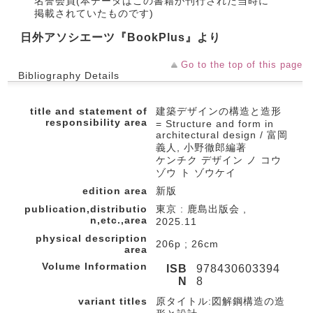
名誉会員(本データはこの書籍が刊行された当時に
掲載されていたものです)
日外アソシエーツ『BookPlus』より
Go to the top of this page
Bibliography Details
title and statement of
建築デザインの構造と造形
responsibility area
= Structure and form in
architectural design / 富岡
義人, 小野徹郎編著
ケンチク デザイン ノ コウ
ゾウ ト ゾウケイ
edition area
新版
publication,distributio
東京 : 鹿島出版会 ,
n,etc.,area
2025.11
physical description
206p ; 26cm
area
Volume Information
ISB
978430603394
N
8
variant titles
原タイトル:図解鋼構造の造