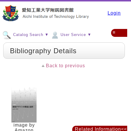
Login
≡
Catalog Search ▼
User Service ▼
Bibliography Details
Back to previous
image by
Related Information<<
Amazon