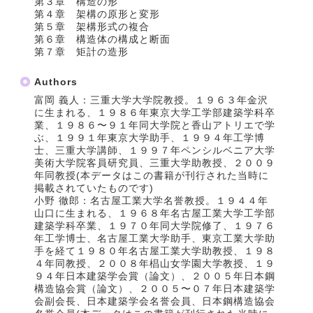
第３章 構造の形
第４章 架構の原形と変形
第５章 架構形式の複合
第６章 構造体の構成と断面
第７章 矩計の造形
Authors
富岡 義人：三重大学大学院教授。１９６３年金沢
に生まれる、１９８６年東京大学工学部建築学科卒
業、１９８６〜９１年同大学院と香山アトリエで学
ぶ、１９９１年東京大学助手、１９９４年工学博
士、三重大学講師、１９９７年ペンシルベニア大学
美術大学院客員研究員、三重大学助教授、２００９
年同教授(本データはこの書籍が刊行された当時に
掲載されていたものです)
小野 徹郎：名古屋工業大学名誉教授。１９４４年
山口に生まれる、１９６８年名古屋工業大学工学部
建築学科卒業、１９７０年同大学院修了、１９７６
年工学博士、名古屋工業大学助手、東京工業大学助
手を経て１９８０年名古屋工業大学助教授、１９８
４年同教授、２００８年椙山女学園大学教授、１９
９４年日本建築学会賞（論文）、２００５年日本鋼
構造協会賞（論文）、２００５〜０７年日本建築学
会副会長、日本建築学会名誉会員、日本鋼構造協会