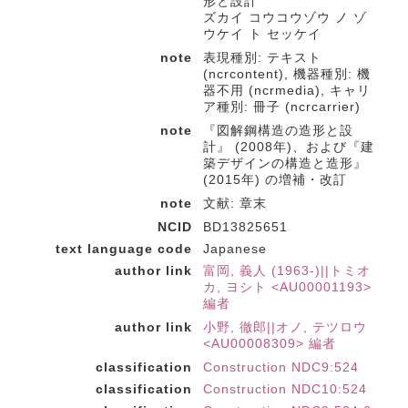
形と設計
ズカイ コウコウゾウ ノ ゾ
ウケイ ト セッケイ
note
表現種別: テキスト
(ncrcontent), 機器種別: 機
器不用 (ncrmedia), キャリ
ア種別: 冊子 (ncrcarrier)
note
『図解鋼構造の造形と設
計』 (2008年)、および『建
築デザインの構造と造形』
(2015年) の増補・改訂
note
文献: 章末
NCID
BD13825651
text language code
Japanese
author link
富岡, 義人 (1963-)||トミオ
カ, ヨシト <AU00001193>
編者
author link
小野, 徹郎||オノ, テツロウ
<AU00008309> 編者
classification
Construction NDC9:524
classification
Construction NDC10:524