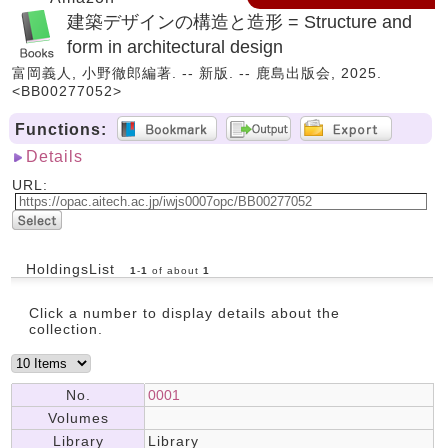
建築デザインの構造と造形 = Structure and
form in architectural design
富岡義人, 小野徹郎編著. -- 新版. -- 鹿島出版会, 2025.
<BB00277052>
Functions:
Details
URL:
HoldingsList
1
-
1
of about
1
Click a number to display details about the
collection.
No.
0001
Volumes
Library
Library