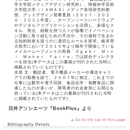
学大学院メディアデザイン研究科）。情報科学芸術
大学院大学（ＩＡＭＡＳ）メディア表現研究科教
授。グッドデザイン賞審査員（２０１７・２０２
０・２０２１年度）。オープンソースハードウェア
やデジタルファブリケーションを活用し、多様なス
キル、視点、経験を持つ人々が協働でイノベーショ
ン活動に取り組むための手法や、その過程で生まれ
る知的財産を扱うのに適切なルールを探求。岐阜県
大垣市において２０１０年より隔年で開催している
メイカームーブメントの祭典「Ｏｇａｋｉ Ｍｉｎ
ｉ Ｍａｋｅｒ Ｆａｉｒｅ」では総合ディレクタ
ーを担当(本データはこの書籍が刊行された当時に
掲載されていたものです)
水原 文：翻訳者。電子機器メーカーや通信キャリ
アでの勤務を経て、２００７年に独立。これまでの
仕事には数学や電子回路、食品化学・発酵食品に関
連したものが多いが、障害者の社会参加にも関心を
持っている(本データはこの書籍が刊行された当時
に掲載されていたものです)
日外アソシエーツ『BookPlus』より
Go to the top of this page
Bibliography Details