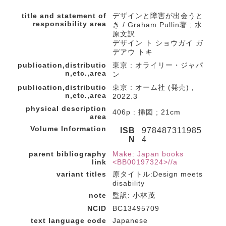
title and statement of
デザインと障害が出会うと
responsibility area
き / Graham Pullin著 ; 水
原文訳
デザイン ト ショウガイ ガ
デアウ トキ
publication,distributio
東京 : オライリー・ジャパ
n,etc.,area
ン
publication,distributio
東京 : オーム社 (発売) ,
n,etc.,area
2022.3
physical description
406p : 挿図 ; 21cm
area
Volume Information
ISB
978487311985
N
4
parent bibliography
Make: Japan books
link
<BB00197324>//a
variant titles
原タイトル:Design meets
disability
note
監訳: 小林茂
NCID
BC13495709
text language code
Japanese