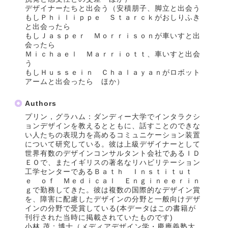
デザイナーたちと出会う（安積朋子、脚立と出会う
もしＰｈｉｌｉｐｐｅ Ｓｔａｒｃｋがおしりふき
と出会ったら
もしＪａｓｐｅｒ Ｍｏｒｒｉｓｏｎが車いすと出
会ったら
Ｍｉｃｈａｅｌ Ｍａｒｒｉｏｔｔ、車いすと出会
う
もしＨｕｓｓｅｉｎ Ｃｈａｌａｙａｎがロボット
アームと出会ったら ほか）
Authors
プリン，グラハム：ダンディー大学でインタラクシ
ョンデザインを教えるとともに、話すことのできな
い人たちの表現力を高めるコミュニケーション装置
について研究している。彼は上級デザイナーとして
世界有数のデザインコンサルタント会社であるＩＤ
ＥＯで、またイギリスの著名なリハビリテーション
工学センターであるＢａｔｈ Ｉｎｓｔｉｔｕｔ
ｅ ｏｆ Ｍｅｄｉｃａｌ Ｅｎｇｉｎｅｅｒｉｎ
ｇで勤務してきた。彼は複数の国際的なデザイン賞
を、障害に配慮したデザインの分野と一般向けデザ
インの分野で受賞している(本データはこの書籍が
刊行された当時に掲載されていたものです)
小林 茂：博士（メディアデザイン学・慶應義塾大