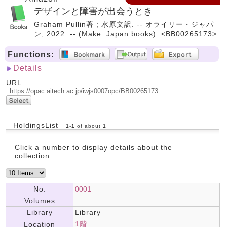
デザインと障害が出会うとき
Graham Pullin著 ; 水原文訳. -- オライリー・ジャパ
ン, 2022. -- (Make: Japan books). <BB00265173>
Functions:
Details
URL:
HoldingsList
1
-
1
of about
1
Click a number to display details about the
collection.
No.
0001
Volumes
Library
Library
1階
Location