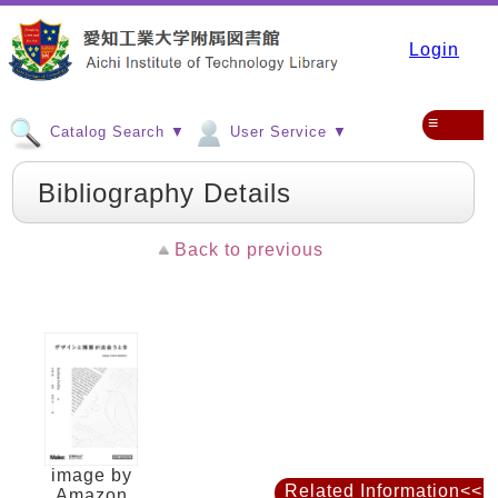
Login
≡
Catalog Search ▼
User Service ▼
Bibliography Details
Back to previous
image by
Related Information<<
Amazon