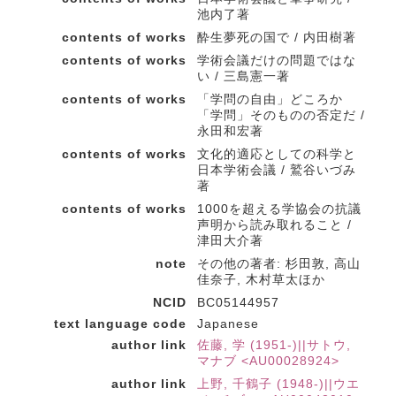
池内了著
contents of works
酔生夢死の国で / 内田樹著
contents of works
学術会議だけの問題ではな
い / 三島憲一著
contents of works
「学問の自由」どころか
「学問」そのものの否定だ /
永田和宏著
contents of works
文化的適応としての科学と
日本学術会議 / 鷲谷いづみ
著
contents of works
1000を超える学協会の抗議
声明から読み取れること /
津田大介著
note
その他の著者: 杉田敦, 高山
佳奈子, 木村草太ほか
NCID
BC05144957
text language code
Japanese
author link
佐藤, 学 (1951-)||サトウ,
マナブ <AU00028924>
author link
上野, 千鶴子 (1948-)||ウエ