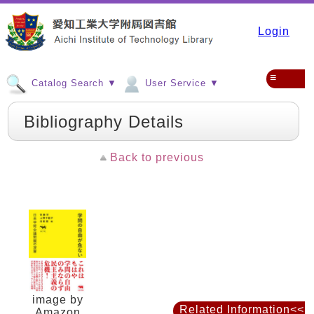
Login
≡
Catalog Search ▼
User Service ▼
Bibliography Details
Back to previous
image by
Related Information<<
Amazon