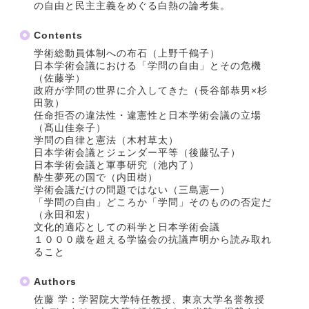
の自由と民主主義をめぐる白熱の論考集。
Contents
学術総動員体制への布石（上野千鶴子）
日本学術会議における「学問の自由」とその危機
（佐藤学）
政府が学問の世界に介入してきた（長谷部恭男×杉
田敦）
任命拒否の違法性・違憲性と日本学術会議の立場
（髙山佳奈子）
学問の自律と憲法（木村草太）
日本学術会議とジェンダー平等（後藤弘子）
日本学術会議と軍事研究（池内了）
酔生夢死の国で（内田樹）
学術会議だけの問題ではない（三島憲一）
「学問の自由」どころか「学問」そのものの否定だ
（永田和宏）
文化的適応としての科学と日本学術会議
１０００歳を超える学協会の抗議声明から読み取れ
ること
Authors
佐藤 学：学習院大学特任教授、東京大学名誉教授