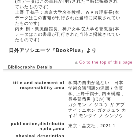
(本データはこの書籍が刊行された当時に掲載され
ていたものです)
上野 千鶴子：東京大学名誉教授、ＷＡＮ理事長(本
データはこの書籍が刊行された当時に掲載されてい
たものです)
内田 樹：凱風館館長、神戸女学院大学名誉教授(本
データはこの書籍が刊行された当時に掲載されてい
たものです)
日外アソシエーツ『BookPlus』より
Go to the top of this page
Bibliography Details
title and statement of
学問の自由が危ない : 日本
responsibility area
学術会議問題の深層 / 佐藤
学, 上野千鶴子, 内田樹編 ;
長谷部恭男 [ほか] 著
ガクモン ノ ジユウ ガ アブ
ナイ : ニホン ガクジュツ カ
イギ モンダイ ノ シンソウ
publication,distributio
東京 : 晶文社 , 2021.1
n,etc.,area
physical description