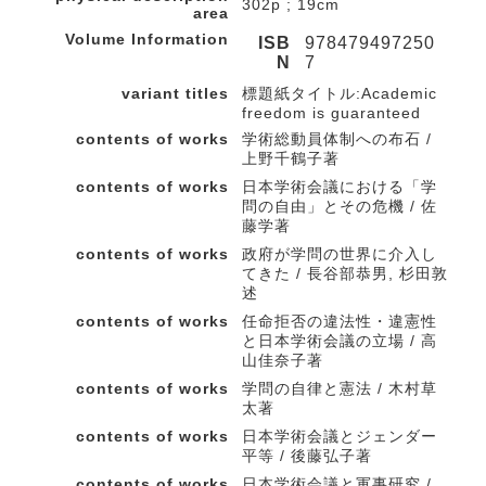
302p ; 19cm
area
Volume Information
ISB
978479497250
N
7
variant titles
標題紙タイトル:Academic
freedom is guaranteed
contents of works
学術総動員体制への布石 /
上野千鶴子著
contents of works
日本学術会議における「学
問の自由」とその危機 / 佐
藤学著
contents of works
政府が学問の世界に介入し
てきた / 長谷部恭男, 杉田敦
述
contents of works
任命拒否の違法性・違憲性
と日本学術会議の立場 / 高
山佳奈子著
contents of works
学問の自律と憲法 / 木村草
太著
contents of works
日本学術会議とジェンダー
平等 / 後藤弘子著
contents of works
日本学術会議と軍事研究 /