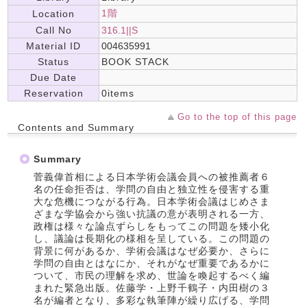
1階
Location
Call No
316.1||S
Material ID
004635991
Status
BOOK STACK
Due Date
Reservation
0items
Go to the top of this page
Contents and Summary
Summary
菅義偉首相による日本学術会議会員への被推薦者６
名の任命拒否は、学問の自由と独立性を侵害する重
大な危機につながる行為。日本学術会議はじめさま
ざまな学協会から強い抗議の意が表明される一方、
政権は様々な論点ずらしをもってこの問題を矮小化
し、議論は長期化の様相を呈している。この問題の
背景に何があるか、学術会議はなぜ必要か、さらに
学問の自由とはなにか、それがなぜ重要であるかに
ついて、市民の理解を求め、世論を喚起するべく編
まれた緊急出版。佐藤学・上野千鶴子・内田樹の３
名が編者となり、多彩な執筆陣が繰り広げる、学問