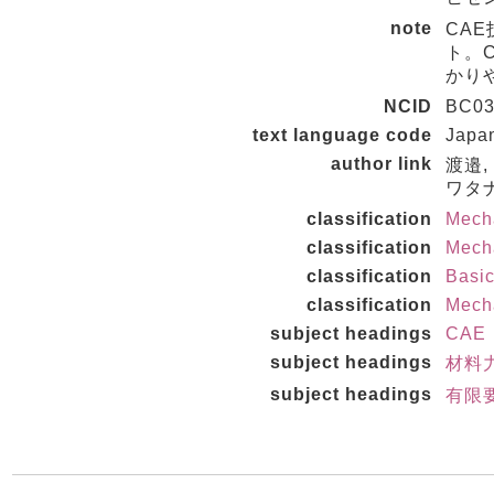
note
CA
ト。
かり
NCID
BC03
text language code
Japa
author link
渡邉,
ワタナ
classification
Mecha
classification
Mecha
classification
Basi
classification
Mecha
subject headings
CAE
subject headings
材料力
subject headings
有限