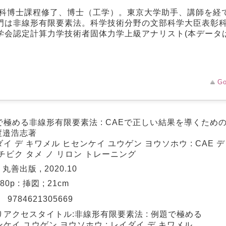
究科博士課程修了、博士（工学）。東京大学助手、講師を経
門は非線形有限要素法。科学技術分野の文部科学大臣表彰
学会認定計算力学技術者固体力学上級アナリスト(本データ
Go
で極める非線形有限要素法 : CAEで正しい結果を導くため
 渡邉浩志著
イ デ キワメル ヒセンケイ ユウゲン ヨウソホウ : CAE 
チビク タメ ノ リロン トレーニング
 丸善出版 , 2020.10
 180p : 挿図 ; 21cm
N
9784621305669
りアクセスタイトル:非線形有限要素法 : 例題で極める
ケイ ユウゲン ヨウソホウ : レイダイ デ キワメル