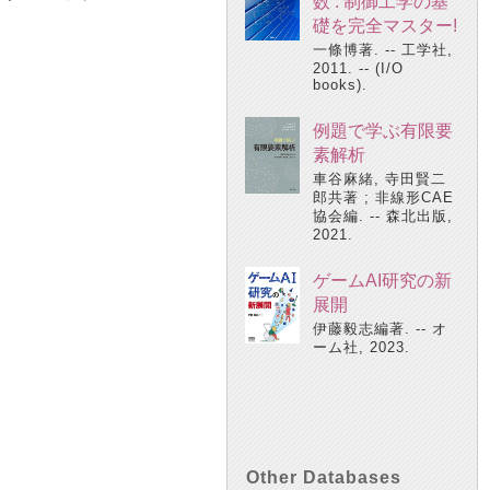
数 : 制御工学の基
礎を完全マスター!
一條博著. -- 工学社,
2011. -- (I/O
books).
例題で学ぶ有限要
素解析
車谷麻緒, 寺田賢二
郎共著 ; 非線形CAE
協会編. -- 森北出版,
2021.
ゲームAI研究の新
展開
伊藤毅志編著. -- オ
ーム社, 2023.
Other Databases