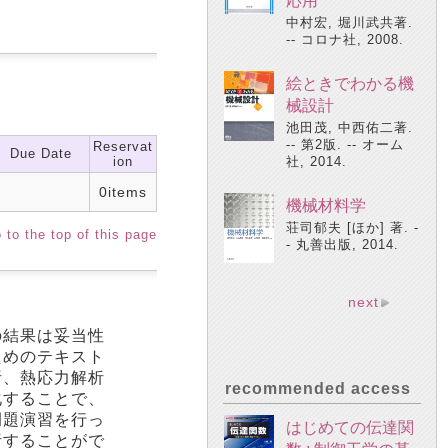
応用
中村宏, 堀川武共著.
-- コロナ社, 2008.
絵ときでわかる機
械設計
池田茂, 中西佑二著.
-- 第2版. -- オーム
Reservat
Due Date
ion
社, 2014.
0items
機械材料学
荘司郁夫 [ほか] 著. -
 to the top of this page
- 丸善出版, 2014.
next
の結果は妥当性
ためのテキスト
析、熱応力解析
recommended access
化することで、
例題演習を行っ
はじめての伝達関
析することがで