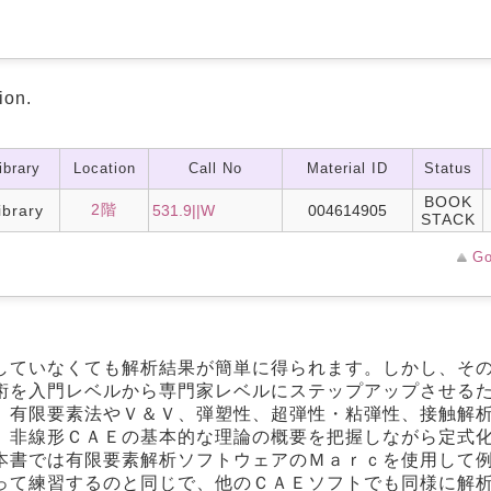
ion.
ibrary
Location
Call No
Material ID
Status
BOOK
2階
ibrary
531.9||W
004614905
STACK
Go
していなくても解析結果が簡単に得られます。しかし、そ
術を入門レベルから専門家レベルにステップアップさせる
、有限要素法やＶ＆Ｖ、弾塑性、超弾性・粘弾性、接触解
、非線形ＣＡＥの基本的な理論の概要を把握しながら定式
本書では有限要素解析ソフトウェアのＭａｒｃを使用して
って練習するのと同じで、他のＣＡＥソフトでも同様に解