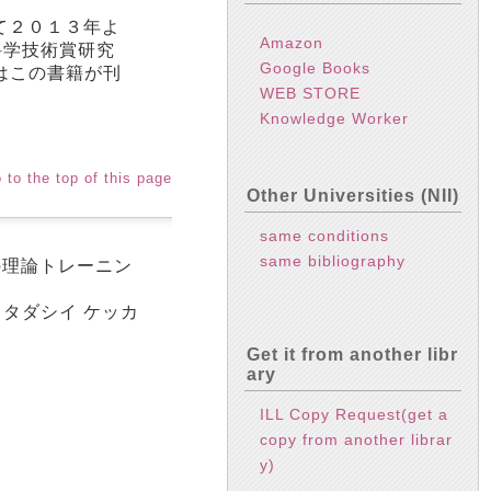
て２０１３年よ
Amazon
科学技術賞研究
Google Books
はこの書籍が刊
WEB STORE
Knowledge Worker
 to the top of this page
Other Universities (NII)
same conditions
same bibliography
の理論トレーニン
デ タダシイ ケッカ
Get it from another libr
ary
ILL Copy Request(get a
copy from another librar
y)