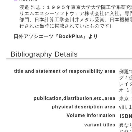
渡邉 浩志：１９９５年東京大学大学院工学系研
りエムエスシーソフトウェア株式会社に入社。専
部門、日本計算工学会川井メダル受賞。日本機械
行された当時に掲載されていたものです)
日外アソシエーツ『BookPlus』より
Bibliography Details
title and statement of responsibility area
例題
グ /
レイダ
オ ミ
publication,distribution,etc.,area
東京 :
physical description area
viii,
Volume Information
ISB
variant titles
異な
ヒセン