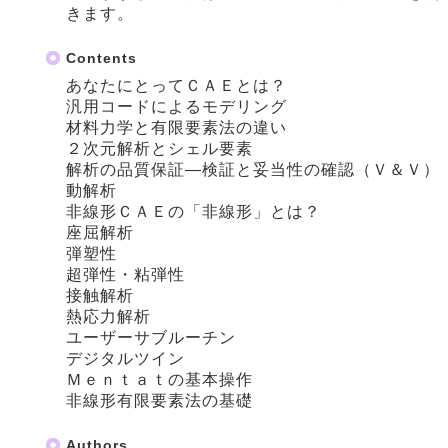
きます。
Contents
あなたにとってＣＡＥとは？
汎用コードによるモデリング
材料力学と有限要素法の違い
２次元解析とシェル要素
解析の品質保証―検証と妥当性の確認（Ｖ＆Ｖ）
動解析
非線形ＣＡＥの「非線形」とは？
座屈解析
弾塑性
超弾性・粘弾性
接触解析
熱応力解析
ユーザーサブルーチン
デジタルツイン
Ｍｅｎｔａｔの基本操作
非線形有限要素法の基礎
Authors