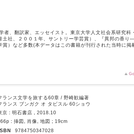
文学者、翻訳家、エッセイスト。東京大学人文社会系研究科
青土社、２００１年、サントリー学芸賞）、『異邦の香り
学賞）など多数(本データはこの書籍が刊行された当時に掲
Go
フランス文学を旅する60章 / 野崎歓編著
フランス ブンガク オ タビスル 60ショウ
東京 : 明石書店 , 2018.10
366p : 挿図, 肖像, 地図 ; 19cm
ISBN
9784750347028