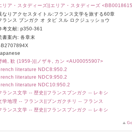
エリア・スタディーズ||エリア・スタディーズ <BB00186159>
異なりアクセスタイトル:フランス文学を旅する60章
フランス ブンガク オ タビ スル ロクジュッショウ
参考文献: p350-361
読書案内: 各章末
BB2707894X
Japanese
野崎, 歓 (1959-)||ノザキ, カン <AU00055907>
rench literature NDC8:950.2
rench literature NDC9:950.2
rench literature NDC10:950.2
フランス文学 -- 歴史||フランスブンガク -- レキシ
文学地理 -- フランス||ブンガクチリ -- フランス
フランス文学 -- 歴史||フランスブンガク -- レキシ
Go