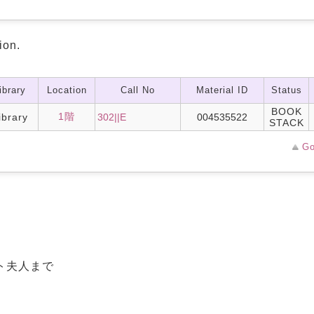
ion.
ibrary
Location
Call No
Material ID
Status
BOOK
1階
ibrary
302||E
004535522
STACK
Go
ト夫人まで