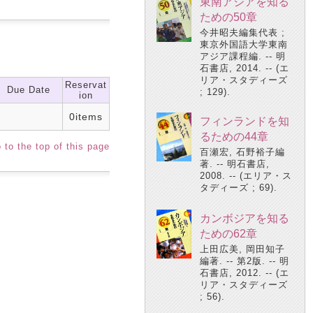
東南アジアを知る
ための50章
今井昭夫編集代表 ;
東京外国語大学東南
アジア課程編. -- 明
石書店, 2014. -- (エ
リア・スタディーズ
Reservat
Due Date
; 129).
ion
0items
フィンランドを知
るための44章
 to the top of this page
百瀬宏, 石野裕子編
著. -- 明石書店,
2008. -- (エリア・ス
タディーズ ; 69).
カンボジアを知る
ための62章
上田広美, 岡田知子
編著. -- 第2版. -- 明
石書店, 2012. -- (エ
リア・スタディーズ
; 56).