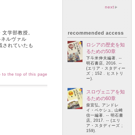
next
・文学部教授。
recommended access
―ネルヴァル
ロシアの歴史を知
載されていたも
るための50章
下斗米伸夫編著. --
明石書店, 2016. --
(エリア・スタディー
ズ ; 152 . ヒストリ
 to the top of this page
ー).
スロヴェニアを知
るための60章
柴宜弘, アンドレ
イ・ベケシュ, 山崎
信一編著. -- 明石書
店, 2017. -- (エリ
ア・スタディーズ ;
159).