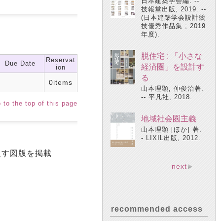
日本建築学会編. --
技報堂出版, 2019. --
(日本建築学会設計競
技優秀作品集 ; 2019
年度).
脱住宅 : 「小さな
Reservat
Due Date
経済圏」を設計す
ion
る
0items
山本理顕, 仲俊治著.
-- 平凡社, 2018.
 to the top of this page
地域社会圏主義
山本理顕 [ほか] 著. -
- LIXIL出版, 2012.
超す図版を掲載
next
recommended access