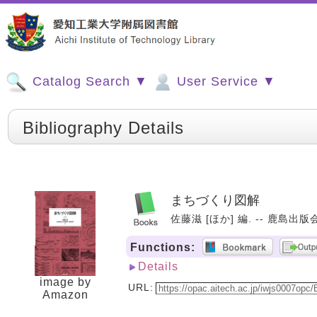
Catalog Search ▼
User Service ▼
Bibliography Details
まちづくり図解
佐藤滋 [ほか] 編. -- 鹿島出版会,
Functions:
Details
image by
URL:
Amazon