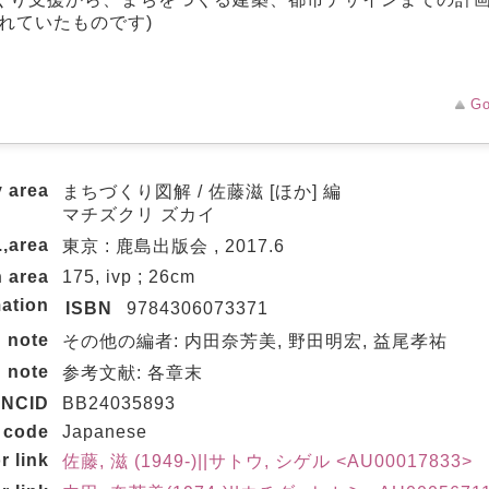
れていたものです)
Go
y area
まちづくり図解 / 佐藤滋 [ほか] 編
マチズクリ ズカイ
.,area
東京 : 鹿島出版会 , 2017.6
n area
175, ivp ; 26cm
ation
ISBN
9784306073371
note
その他の編者: 内田奈芳美, 野田明宏, 益尾孝祐
note
参考文献: 各章末
NCID
BB24035893
 code
Japanese
r link
佐藤, 滋 (1949-)||サトウ, シゲル <AU00017833>