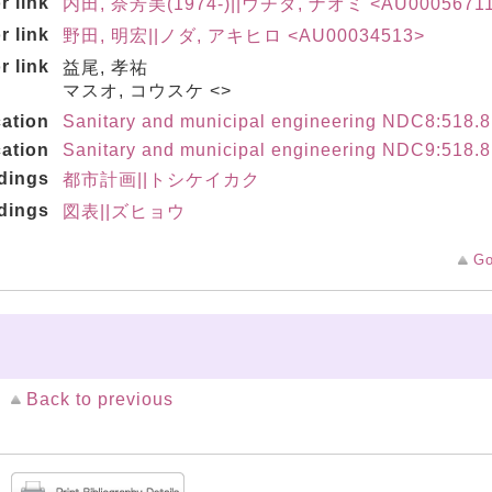
r link
内田, 奈芳美(1974-)||ウチダ, ナオミ <AU0005671
r link
野田, 明宏||ノダ, アキヒロ <AU00034513>
r link
益尾, 孝祐
マスオ, コウスケ <>
cation
Sanitary and municipal engineering NDC8:518.8
cation
Sanitary and municipal engineering NDC9:518.8
dings
都市計画||トシケイカク
dings
図表||ズヒョウ
Go
Back to previous