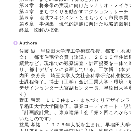
第３章 将来像の実現に向けたシナリオ・メイキ
第４章 まちづくりを動かすアクションリサーチ
第５章 地域マネジメントとまちづくり市民事業
第６章 事例集―現代的課題に向けた戦略的図解
終章 図解の拡張
Authors
佐藤 滋：早稲田大学理工学術院教授、都市・地
文）、都市住宅学会賞（論説）、２０１３年住総
績賞など。現場での観察調査・計画提案を一体で
り、都市デザインに参画している。工学博士(本デ
内田 奈芳美：埼玉大学人文社会科学研究科准教
士課程修了。博士（工学）金沢工業大学・環境・
デザインセンター大宮副センター長、早稲田大学
す)
野田 明宏：ＬＬＣ住まい・まちづくりデザイン
早稲田大学大学院修了。事業コーディネート・設
「計画設計賞」、東京建築士会「第２回これから
いたものです)
益尾 孝祐：１９７６年大阪府生まれ。早稲田大
よりアルセッド建築研究所に入所。地域のまちづ