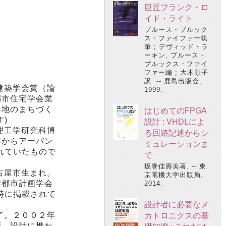
巨匠フランク・ロ
イド・ライト
ブルース・ブルック
ス・ファイファー執
筆 ; デヴィッド・ラ
ーキン, ブルース・
ブルックス・ファイ
ファー編 ; 大木順子
訳. -- 鹿島出版会,
建築学会賞（論
1999.
都市住宅学会業
各地のまちづく
はじめてのFPGA
)
設計 : VHDLによ
理工学研究科博
る回路記述からシ
年からアーバン
ミュレーションま
れていたもので
で
坂巻佳壽美著. -- 東
古屋市生まれ。
京電機大学出版局,
本都市計画学会
2014.
時に掲載されて
設計者に必要なメ
了。２００２年
カトロニクスの基
画、設計に携わ