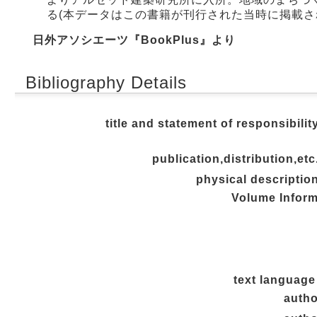
る(本データはこの書籍が刊行された当時に掲載さ
日外アソシエーツ『BookPlus』より
Bibliography Details
title and statement of responsibilit
publication,distribution,etc
physical descriptio
Volume Inform
text language
autho