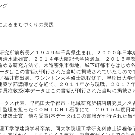
ング
によるまちづくりの実践
域研究所前所長／１９４９年千葉県生まれ。２０００年日本
研清水康雄賞、２０１４年大隈記念学術褒章、２０１６年
進める研究方法で、木造密集市街地、城下町都市をはじめ
ータはこの書籍が刊行された当時に掲載されていたものです
授／福井市出身。ワシントン大学修士課程修了、早稲田大学
建築学部講師などを経て、２０１４年から現職。２０１７
客員准教授(本データはこの書籍が刊行された当時に掲載さ
ワークス代表、早稲田大学都市・地域研究所招聘研究員／名
計監理を担ったＣＯＭＩＣＨＩ石巻にて、２０１５年度日
の建築士賞」他を受賞(本データはこの書籍が刊行された当
学理工学部建築学科卒業、同大学院理工学研究科修士課程修
くり支援から、まちをつくる建築、都市デザインまでの計