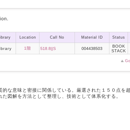
ion.
ibrary
Location
Call No
Material ID
Status
BOOK
1階
ibrary
518.8||S
004438503
STACK
Go
質的な意味と密接に関係している。厳選された１５０点を
れた図解を方法として整理し、技術として体系化する。