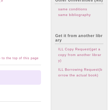
Other Universities (NII)
1>
same conditions
same bibliography
Get it from another libr
ary
ILL Copy Request(get a
copy from another librar
 to the top of this page
y)
ILL Borrowing Request(b
orrow the actual book)