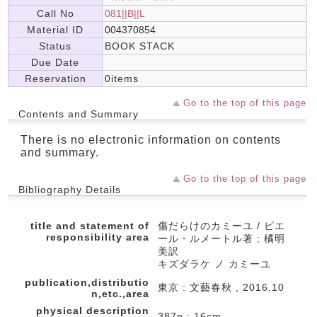
Call No
081||B||L
Material ID
004370854
Status
BOOK STACK
Due Date
Reservation
0items
Go to the top of this page
Contents and Summary
There is no electronic information on contents
and summary.
Go to the top of this page
Bibliography Details
title and statement of
傷だらけのカミーユ / ピエ
responsibility area
ール・ルメートル著 ; 橘明
美訳
キズダラケ ノ カミーユ
publication,distributio
東京 : 文藝春秋 , 2016.10
n,etc.,area
physical description
387p ; 16cm