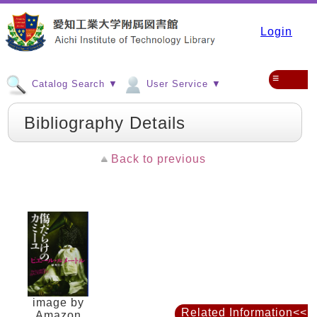
Login
≡
Catalog Search ▼
User Service ▼
Bibliography Details
Back to previous
image by
Related Information<<
Amazon