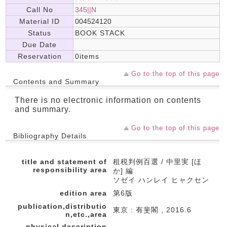
Call No
345||N
Material ID
004524120
Status
BOOK STACK
Due Date
Reservation
0items
Go to the top of this page
Contents and Summary
There is no electronic information on contents
and summary.
Go to the top of this page
Bibliography Details
title and statement of
租税判例百選 / 中里実 [ほ
responsibility area
か] 編
ソゼイ ハンレイ ヒャクセン
edition area
第6版
publication,distributio
東京 : 有斐閣 , 2016.6
n,etc.,area
physical description