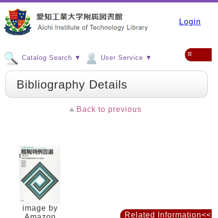
Login
≡
Catalog Search ▼
User Service ▼
Bibliography Details
Back to previous
image by
Related Information<<
Amazon