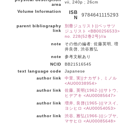
vii, 240p ; 26cm
area
Volume Information
ISB
9784641115293
N
parent bibliography
別冊ジュリスト||ベッサツ
link
ジュリスト <BB00256533>
no. 228(52巻2号)//a
note
その他の編者: 佐藤英明, 増
井良啓, 渋谷雅弘
note
参考文献あり
NCID
BB21516545
text language code
Japanese
author link
中里, 実||ナカザト, ミノル
<AU00038954>
author link
佐藤, 英明(1962-)||サトウ,
ヒデアキ <AU00085647>
author link
増井, 良啓(1965-)||マスイ,
ヨシヒロ <AU00054053>
author link
渋谷, 雅弘(1966-)||シブヤ,
マサヒロ <AU00085648>