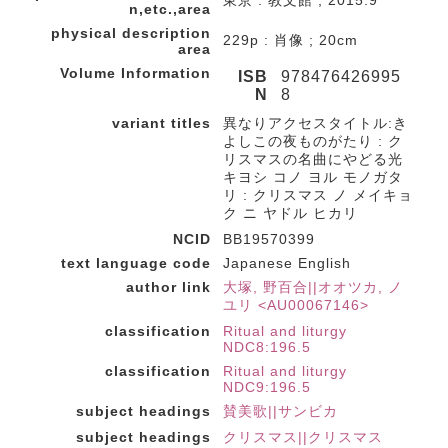
東京 : 教文館 , 2015.9
n,etc.,area
physical description
229p : 肖像 ; 20cm
area
Volume Information
ISB
978476426995
N
8
variant titles
異なりアクセスタイトル:き
よしこの夜ものがたり : ク
リスマスの名曲にやどる光
キヨシ コノ ヨル モノガタ
リ : クリスマス ノ メイキョ
ク ニ ヤドル ヒカリ
NCID
BB19570399
text language code
Japanese English
author link
大塚, 野百合||オオツカ, ノ
ユリ <AU00067146>
classification
Ritual and liturgy
NDC8:196.5
classification
Ritual and liturgy
NDC9:196.5
subject headings
賛美歌||サンビカ
subject headings
クリスマス||クリスマス