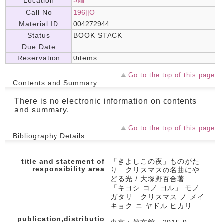
3階
Location
Call No
196||O
Material ID
004272944
Status
BOOK STACK
Due Date
Reservation
0items
Go to the top of this page
Contents and Summary
There is no electronic information on contents
and summary.
Go to the top of this page
Bibliography Details
title and statement of
「きよしこの夜」ものがた
responsibility area
り : クリスマスの名曲にや
どる光 / 大塚野百合著
「キヨシ コノ ヨル」 モノ
ガタリ : クリスマス ノ メイ
キョク ニ ヤドル ヒカリ
publication,distributio