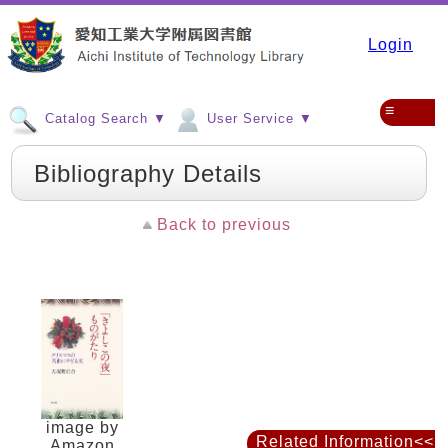
Login
≡
Catalog Search ▼
User Service ▼
Bibliography Details
Back to previous
image by
Related Information<<
Amazon