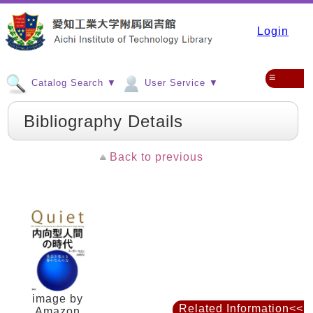
Login
≡
Catalog Search ▼
User Service ▼
Bibliography Details
Back to previous
image by
Related Information<<
Amazon