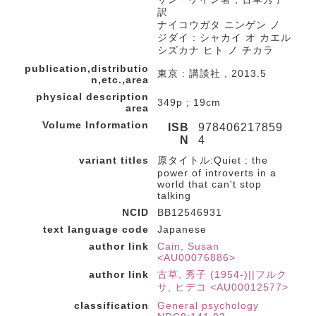
訳
ナイコウガタ ニンゲン ノ
ジダイ : シャカイ オ カエル
シズカナ ヒト ノ チカラ
publication,distributio
東京 : 講談社 , 2013.5
n,etc.,area
physical description
349p ; 19cm
area
Volume Information
ISB
978406217859
N
4
variant titles
原タイトル:Quiet : the
power of introverts in a
world that can't stop
talking
NCID
BB12546931
text language code
Japanese
author link
Cain, Susan
<AU00076886>
author link
古草, 秀子 (1954-)||フルク
サ, ヒデコ <AU00012577>
classification
General psychology