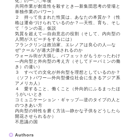
化」の一〇〇年後
共同作業が創造性を殺すとき―新集団思考の登場と
単独作業のパワー）
２ 持って生まれた性質は、あなたの本質か？（性
格は運命づけられているのか？―天性、育ち、そし
て「ランの花」仮説
気質を超えて―自由意志の役割（そして、内向型の
人間がスピーチをするには）
フランクリンは政治家、エレノアは良心の人―な
ぜ“クール”が過大評価されるのか
ウォール街が大損し、バフェットがもうかったわけ
―内向型と外向型の考え方（そしてドーパミンの働
き）の違い）
３ すべての文化が外向型を理想としているのか？
（ソフトパワー―外向型優位社会に生きるアジア系
アメリカ人）
４ 愛すること、働くこと（外向的にふるまったほ
うがいいとき
コミュニケーション・ギャップ―逆のタイプの人と
のつきあい方
内向型の特性を磨く方法―静かな子供をどうしたら
開花させられるか）
不思議の国
Authors