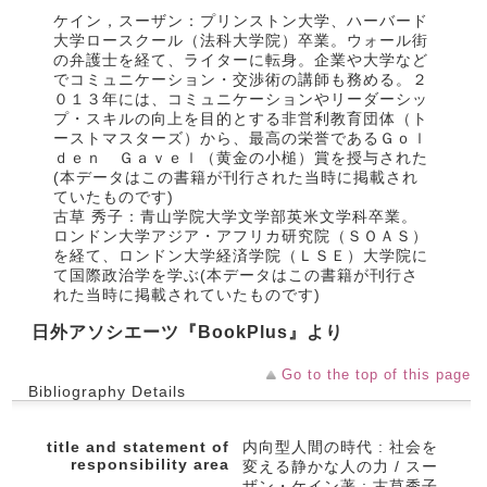
ケイン，スーザン：プリンストン大学、ハーバード
大学ロースクール（法科大学院）卒業。ウォール街
の弁護士を経て、ライターに転身。企業や大学など
でコミュニケーション・交渉術の講師も務める。２
０１３年には、コミュニケーションやリーダーシッ
プ・スキルの向上を目的とする非営利教育団体（ト
ーストマスターズ）から、最高の栄誉であるＧｏｌ
ｄｅｎ Ｇａｖｅｌ（黄金の小槌）賞を授与された
(本データはこの書籍が刊行された当時に掲載され
ていたものです)
古草 秀子：青山学院大学文学部英米文学科卒業。
ロンドン大学アジア・アフリカ研究院（ＳＯＡＳ）
を経て、ロンドン大学経済学院（ＬＳＥ）大学院に
て国際政治学を学ぶ(本データはこの書籍が刊行さ
れた当時に掲載されていたものです)
日外アソシエーツ『BookPlus』より
Go to the top of this page
Bibliography Details
title and statement of
内向型人間の時代 : 社会を
responsibility area
変える静かな人の力 / スー
ザン・ケイン著 ; 古草秀子