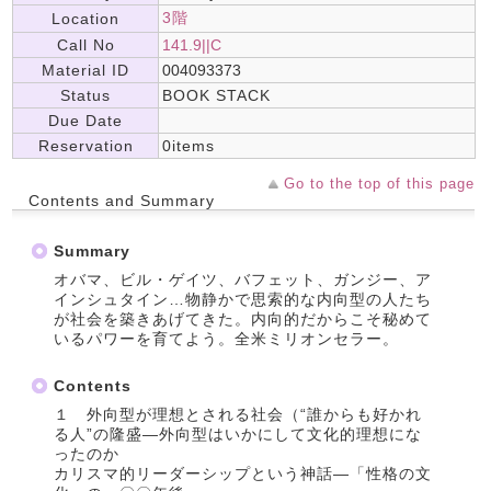
3階
Location
Call No
141.9||C
Material ID
004093373
Status
BOOK STACK
Due Date
Reservation
0items
Go to the top of this page
Contents and Summary
Summary
オバマ、ビル・ゲイツ、バフェット、ガンジー、ア
インシュタイン…物静かで思索的な内向型の人たち
が社会を築きあげてきた。内向的だからこそ秘めて
いるパワーを育てよう。全米ミリオンセラー。
Contents
１ 外向型が理想とされる社会（“誰からも好かれ
る人”の隆盛―外向型はいかにして文化的理想にな
ったのか
カリスマ的リーダーシップという神話―「性格の文