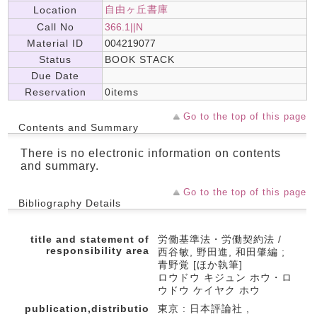
自由ヶ丘書庫
Location
Call No
366.1||N
Material ID
004219077
Status
BOOK STACK
Due Date
Reservation
0items
Go to the top of this page
Contents and Summary
There is no electronic information on contents
and summary.
Go to the top of this page
Bibliography Details
title and statement of
労働基準法・労働契約法 /
responsibility area
西谷敏, 野田進, 和田肇編 ;
青野覚 [ほか執筆]
ロウドウ キジュン ホウ・ロ
ウドウ ケイヤク ホウ
publication,distributio
東京 : 日本評論社 ,