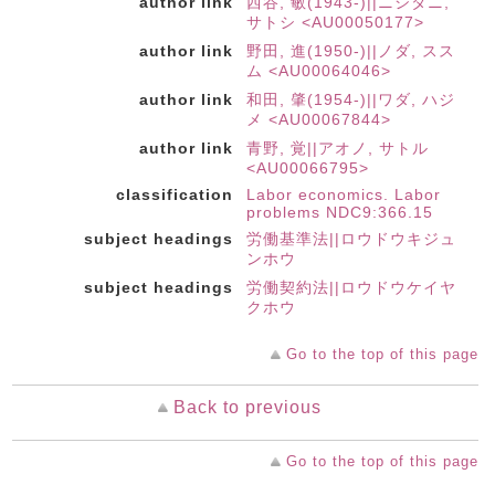
author link
西谷, 敏(1943-)||ニシタニ,
サトシ <AU00050177>
author link
野田, 進(1950-)||ノダ, スス
ム <AU00064046>
author link
和田, 肇(1954-)||ワダ, ハジ
メ <AU00067844>
author link
青野, 覚||アオノ, サトル
<AU00066795>
classification
Labor economics. Labor
problems NDC9:366.15
subject headings
労働基準法||ロウドウキジュ
ンホウ
subject headings
労働契約法||ロウドウケイヤ
クホウ
Go to the top of this page
Back to previous
Go to the top of this page