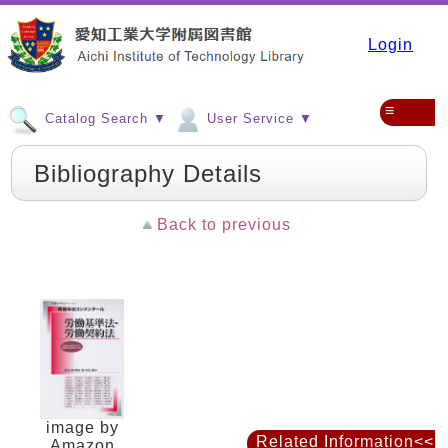
Login
≡
Catalog Search ▼
User Service ▼
Bibliography Details
Back to previous
image by
Related Information<<
Amazon