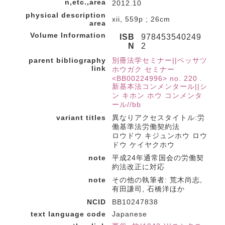
n,etc.,area
2012.10
physical description
xii, 559p ; 26cm
area
Volume Information
ISB
978453540249
N
2
parent bibliography
別冊法学セミナー||ベッサツ
link
ホウガク セミナー
<BB00224996> no. 220 .
新基本法コンメンタール||シ
ン キホン ホウ コンメンタ
ール//bb
variant titles
異なりアクセスタイトル:労
働基準法労働契約法
ロウドウ キジュンホウ ロウ
ドウ ケイヤクホウ
note
平成24年通常国会の労働契
約法改正に対応
note
その他の執筆者: 荒木尚志,
有田謙司, 石橋洋ほか
NCID
BB10247838
text language code
Japanese