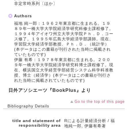
非定常時系列〔ほか〕
Authors
福地 純一郎：１９６２年東京都に生まれる。１９
８９年一橋大学大学院経済学研究科修士課程修了。
１９９４年アイオワ州立大学大学院Ｐｈ．Ｄ．コー
ス修了。１９９５年広島大学経済学部講師。現在、
学習院大学経済学部教授、Ｐｈ．Ｄ．（統計学）
(本データはこの書籍が刊行された当時に掲載され
ていたものです)
伊藤 有希：１９７８年東京都に生まれる。２００
９年一橋大学大学院経済学研究科博士課程修了。現
在、横浜国立大学経営学部経営システム科学科准教
授、博士（経済学）(本データはこの書籍が刊行さ
れた当時に掲載されていたものです)
日外アソシエーツ『BookPlus』より
Go to the top of this page
Bibliography Details
title and statement of
Rによる計量経済分析 / 福
responsibility area
地純一郎, 伊藤有希著