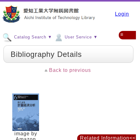
Login
≡
Catalog Search ▼
User Service ▼
Bibliography Details
Back to previous
image by
Related Information<<
Amazon