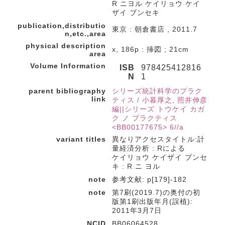
R ニヨル ケイリョウ ケイ
ザイ ブンセキ
publication,distributio
東京 : 朝倉書店 , 2011.7
n,etc.,area
physical description
x, 186p : 挿図 ; 21cm
area
Volume Information
ISB
978425412816
N
1
parent bibliography
シリーズ統計科学のプラク
link
ティス / 小暮厚之, 照井伸彦
編||シリーズ トウケイ カガ
ク ノ プラクティス
<BB00177675> 6//a
variant titles
異なりアクセスタイトル:計
量経済分析 : Rによる
ケイリョウ ケイザイ ブンセ
キ : R ニ ヨル
note
参考文献: p[179]-182
note
第7刷(2019.7)の奥付の初
版第1刷出版年月(誤植):
2011年3月7日
NCID
BB06064528