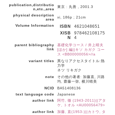
publication,distributio
東京 : 丸善 , 2001.3
n,etc.,area
physical description
xi, 186p ; 21cm
area
Volume Information
ISBN
4621048651
XISB
978462108175
N
4
parent bibliography
基礎化学コース / 井上晴夫
link
[ほか] 編||キソ カガク コー
ス <BB00000056>//a
variant titles
異なりアクセスタイトル:熱
力学
ネツ リキガク
note
その他の著者: 加藤直, 川路
均, 齋藤一弥, 横川晴美
NCID
BA51408136
text language code
Japanese
author link
阿竹, 徹 (1943-2011)||アタ
ケ, トオル <AU00056479>
author link
加藤, 直(1953-)||カトウ, タ