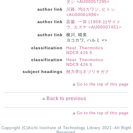
ダシ <AU00057295>
author link
川路, 均||カワジ, ヒトシ
<AU00061896>
author link
斎藤, 一弥 (1959-)||サイト
ウ, カズヤ <AU00007451>
author link
横川, 晴美
ヨコカワ, ハルミ <>
classification
Heat. Thermotics
NDC8:426.5
classification
Heat. Thermotics
NDC9:426.5
subject headings
熱力学||ネツリキガク
Go to the top of this page
Back to previous
Go to the top of this page
Copyright (C)Aichi Institute of Technology Library 2021- All Right
Reserved.