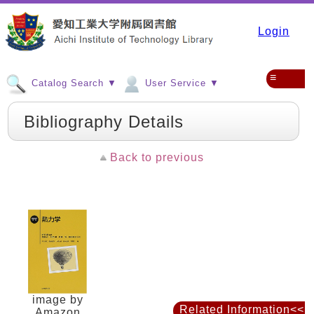
Login
≡
Catalog Search ▼
User Service ▼
Bibliography Details
Back to previous
image by
Related Information<<
Amazon