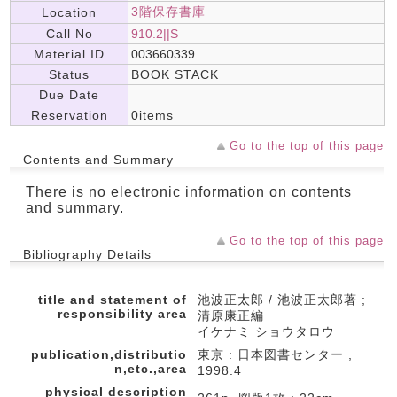
3階保存書庫
Location
Call No
910.2||S
Material ID
003660339
Status
BOOK STACK
Due Date
Reservation
0items
Go to the top of this page
Contents and Summary
There is no electronic information on contents
and summary.
Go to the top of this page
Bibliography Details
title and statement of
池波正太郎 / 池波正太郎著 ;
responsibility area
清原康正編
イケナミ ショウタロウ
publication,distributio
東京 : 日本図書センター ,
n,etc.,area
1998.4
physical description