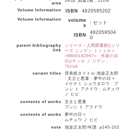
261p, 図版1枚 ; 22cm
area
Volume Information
ISBN
4820595202
Volume Information
volume
: セット
s
482059504
ISBN
0
parent bibliography
シリーズ・人間図書館||シリ
link
ーズ ニンゲン トショカン
<BB00182997> . 作家の自
伝||サッカ ノ ジデン ;
76//ab
variant titles
背表紙タイトル:池波正太郎
: 文士と悪童 : 夢中の日々
イケナミ ショウタロウ : ブ
ンシ ト アクドウ : ムチュウ
ノ ヒビ
contents of works
文士と悪童
ブンシ ト アクドウ
contents of works
夢中の日々
ムチュウ ノ ヒビ
note
池波正太郎/年譜: p245-252