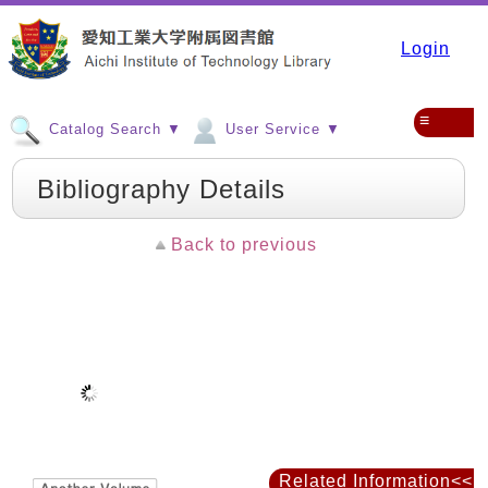
Login
≡
Catalog Search ▼
User Service ▼
Bibliography Details
Back to previous
Related Information<<