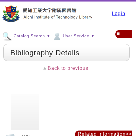
Login
≡
Catalog Search ▼
User Service ▼
Bibliography Details
Back to previous
Related Information<<