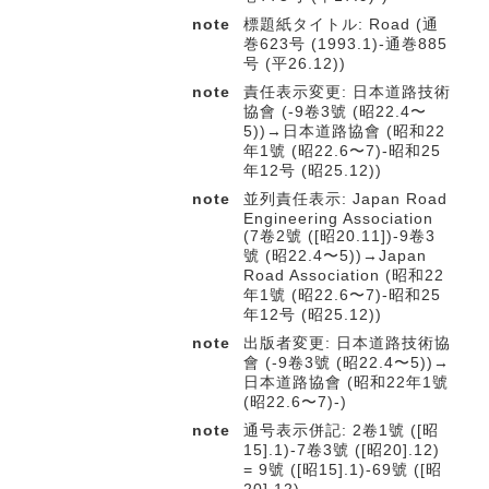
note
標題紙タイトル: Road (通
巻623号 (1993.1)-通巻885
号 (平26.12))
note
責任表示変更: 日本道路技術
協會 (-9卷3號 (昭22.4〜
5))→日本道路協會 (昭和22
年1號 (昭22.6〜7)-昭和25
年12号 (昭25.12))
note
並列責任表示: Japan Road
Engineering Association
(7卷2號 ([昭20.11])-9卷3
號 (昭22.4〜5))→Japan
Road Association (昭和22
年1號 (昭22.6〜7)-昭和25
年12号 (昭25.12))
note
出版者変更: 日本道路技術協
會 (-9卷3號 (昭22.4〜5))→
日本道路協會 (昭和22年1號
(昭22.6〜7)-)
note
通号表示併記: 2卷1號 ([昭
15].1)-7卷3號 ([昭20].12)
= 9號 ([昭15].1)-69號 ([昭