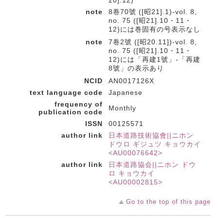
20].12)
note
8卷70號 ([昭21].1)-vol. 8,
no. 75 ([昭21].10・11・
12)には巻固有の号表示なし
note
7卷2號 ([昭20.11])-vol. 8,
no. 75 ([昭21].10・11・
12)には「再建1號」-「再建
8號」の表示あり
NCID
AN0017126X
text language code
Japanese
frequency of
Monthly
publication code
ISSN
00125571
author link
日本道路技術協會||ニホン
ドウロ ギジュツ キョウカイ
<AU00076642>
author link
日本道路協会||ニホン ドウ
ロ キョウカイ
<AU00002815>
Go to the top of this page