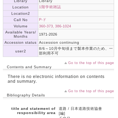
Library
Library
1階学術雑誌
Location
Location2
P-ド
Call No
Volume
360-373, 386-1024
Available Years/
1971-2026
Months
Accession status
Accession continuing
8/6～10月中旬頃まで製本作業のため、一
user2
部利用不可
Go to the top of this page
Contents and Summary
There is no electronic information on contents
and summary.
Go to the top of this page
Bibliography Details
title and statement of
道路 / 日本道路技術協會
responsibility area
[編]