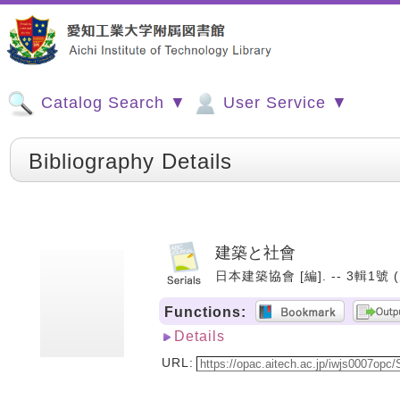
Catalog Search ▼
User Service ▼
Bibliography Details
建築と社會
日本建築協會 [編]. -- 3輯1號 (大
Functions:
Details
URL: