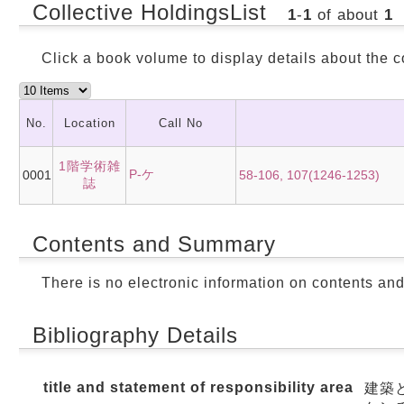
Collective HoldingsList
1
-
1
of about
1
Click a book volume to display details about the c
No.
Location
Call No
1階学術雑
P-ケ
0001
58-106, 107(1246-1253)
誌
Contents and Summary
There is no electronic information on contents an
Bibliography Details
title and statement of responsibility area
建築と