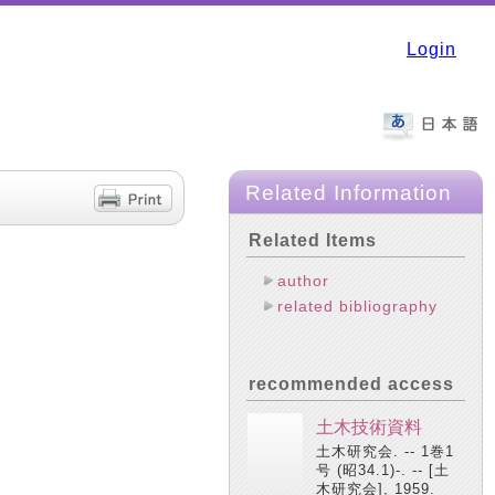
Login
Related Information
Related Items
author
related bibliography
recommended access
土木技術資料
土木研究会. -- 1巻1
号 (昭34.1)-. -- [土
木研究会], 1959.