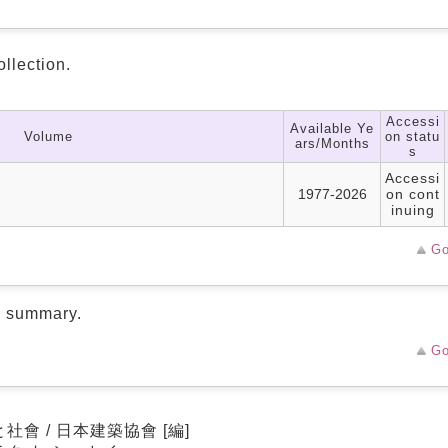
ollection.
Accessi
Available Ye
Volume
on statu
ars/Months
s
Accessi
1977-2026
on cont
inuing
Go
d summary.
Go
社會 / 日本建築協會 [編]