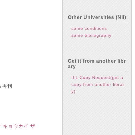
Other Universities (NII)
same conditions
same bibliography
Get it from another libr
ary
ILL Copy Request(get a
copy from another librar
から再刊
y)
ク キョウカイ ザ