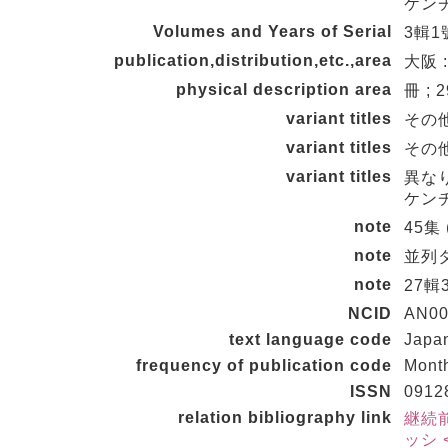
ケン
Volumes and Years of Serial
3輯1號
publication,distribution,etc.,area
大阪 
physical description area
冊 ; 
variant titles
その他の
variant titles
その他の
variant titles
異な
ケン
note
45集 
note
並列タイ
note
27輯
NCID
AN00
text language code
Japa
frequency of publication code
Mont
ISSN
0912
relation bibliography link
継続前
ッシ <