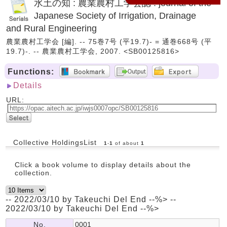
水土の知 : 農業農村工学会誌 : journal of the
Japanese Society of Irrigation, Drainage
and Rural Engineering
農業農村工学会 [編]. -- 75巻7号 (平19.7)- = 通巻668号 (平
19.7)-. -- 農業農村工学会, 2007. <SB00125816>
Functions:
Details
URL:
Collective HoldingsList
1
-
1
of about
1
Click a book volume to display details about the
collection.
-- 2022/03/10 by Takeuchi Del End --%> --
2022/03/10 by Takeuchi Del End --%>
No.
0001