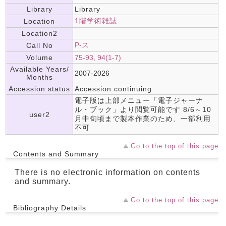
Library
Library
1階学術雑誌
Location
Location2
P-ス
Call No
Volume
75-93, 94(1-7)
Available Years/
2007-2026
Months
Accession status
Accession continuing
電子版は上部メニュー「電子ジャーナ
ル・ブック」より閲覧可能です 8/6～10
user2
月中旬頃まで製本作業のため、一部利用
不可
Go to the top of this page
Contents and Summary
There is no electronic information on contents
and summary.
Go to the top of this page
Bibliography Details