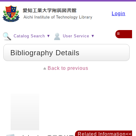
Login
≡
Catalog Search ▼
User Service ▼
Bibliography Details
Back to previous
Related Information<<