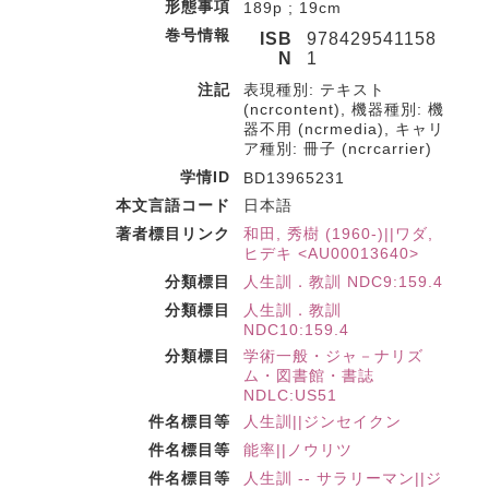
形態事項
189p ; 19cm
巻号情報
ISB
978429541158
N
1
注記
表現種別: テキスト
(ncrcontent), 機器種別: 機
器不用 (ncrmedia), キャリ
ア種別: 冊子 (ncrcarrier)
学情ID
BD13965231
本文言語コード
日本語
著者標目リンク
和田, 秀樹 (1960-)||ワダ,
ヒデキ <AU00013640>
分類標目
人生訓．教訓 NDC9:159.4
分類標目
人生訓．教訓
NDC10:159.4
分類標目
学術一般・ジャ－ナリズ
ム・図書館・書誌
NDLC:US51
件名標目等
人生訓||ジンセイクン
件名標目等
能率||ノウリツ
件名標目等
人生訓 -- サラリーマン||ジ