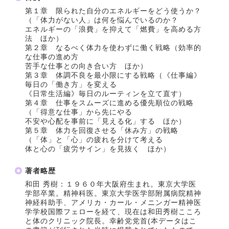
第１章 限られた自分のエネルギーをどう使うか？
（「体力がない人」は何を悩んでいるのか？
エネルギーの「浪費」を抑えて「燃費」を高める方
法 ほか）
第２章 なるべく体力を使わずに働く戦略（効率的
な仕事の進め方
苦手な仕事との向き合い方 ほか）
第３章 体調不良を最小限にする戦略（《仕事編》
毎日の「働き方」を変える
《日常生活編》毎日のルーティンを立て直す）
第４章 仕事をスムーズに進める優先順位の戦略
（「得意な仕事」から先にやる
不安や心配を事前に「見える化」する ほか）
第５章 体力を回復させる「休み方」の戦略
（「体」と「心」の疲れを分けて考える
体と心の「疲労サイン」を見抜く ほか）
著者略歴
和田 秀樹：１９６０年大阪府生まれ。東京大学医
学部卒業。精神科医。東京大学医学部附属病院精神
神経科助手、アメリカ・カール・メニンガー精神医
学学校国際フェローを経て、現在は和田秀樹こころ
と体のクリニック院長。幸齢党党首(本データはこ