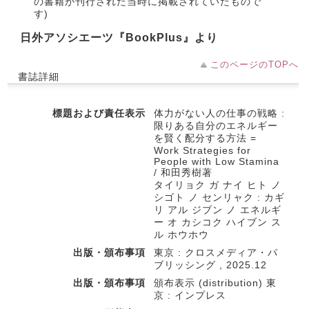
の書籍が刊行された当時に掲載されていたもので
す)
日外アソシエーツ『BookPlus』より
このページのTOPへ
書誌詳細
標題および責任表示
体力がない人の仕事の戦略 :
限りある自分のエネルギー
を賢く配分する方法 =
Work Strategies for
People with Low Stamina
/ 和田秀樹著
タイリョク ガ ナイ ヒト ノ
シゴト ノ センリャク : カギ
リ アル ジブン ノ エネルギ
ー オ カシコク ハイブン ス
ル ホウホウ
出版・頒布事項
東京 : クロスメディア・パ
ブリッシング , 2025.12
出版・頒布事項
頒布表示 (distribution) 東
京 : インプレス