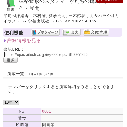
建築造形のスタディ : かたちの構成・操
作・展開
平尾和洋編著 ; 木村智, 寶珍宏元, 三木勲著 ; カサハラシオリ
イラスト. -- 学芸出版社, 2025. <BB00276093>
便利機能：
詳細情報を見る
書誌URL：
所蔵一覧
1件～1件（全1件）
ナンバーをクリックすると所蔵詳細をみることができま
す。
No.
0001
巻号
所蔵館
図書館