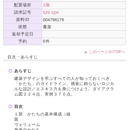
配置場所
1階
請求記号
525.1||H
資料ID
004798179
状態
書架
返却予定日
予約
0件
このページのTOPへ
目次・あらすじ
あらすじ
建築デザインを学ぶすべての人が知っておくべき、
「かたち」のガイドライン。感覚に頼らないロジカ
ルな設計／エスキス力を身につけよう。ダイアグラ
ム図２２４点、実例３７０点。
目次
１部 かたちの基本構成（線
面
ヴォリューム
単体のかたち