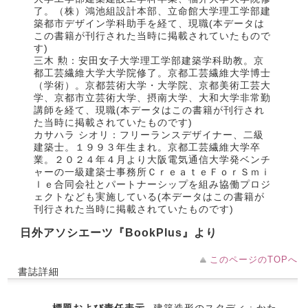
了。（株）鴻池組設計本部、立命館大学理工学部建
築都市デザイン学科助手を経て、現職(本データは
この書籍が刊行された当時に掲載されていたもので
す)
三木 勲：安田女子大学理工学部建築学科助教。京
都工芸繊維大学大学院修了。京都工芸繊維大学博士
（学術）。京都芸術大学・大学院、京都美術工芸大
学、京都市立芸術大学、摂南大学、大和大学非常勤
講師を経て、現職(本データはこの書籍が刊行され
た当時に掲載されていたものです)
カサハラ シオリ：フリーランスデザイナー、二級
建築士。１９９３年生まれ。京都工芸繊維大学卒
業。２０２４年４月より大阪電気通信大学発ベンチ
ャーの一級建築士事務所ＣｒｅａｔｅＦｏｒＳｍｉ
ｌｅ合同会社とパートナーシップを組み協働プロジ
ェクトなども実施している(本データはこの書籍が
刊行された当時に掲載されていたものです)
日外アソシエーツ『BookPlus』より
このページのTOPへ
書誌詳細