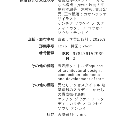
標題および責任表示
建築造形のスタディ : かた
ちの構成・操作・展開 / 平
尾和洋編著 ; 木村智, 寶珍宏
元, 三木勲著 ; カサハラシオ
リイラスト
ケンチク ゾウケイ ノ スタ
ディ : カタチ ノ コウセイ・
ソウサ・テンカイ
出版・頒布事項
京都 : 学芸出版社 , 2025.9
形態事項
127p : 挿図 ; 26cm
巻号情報
ISB
978476152939
N
0
その他の標題
裏表紙タイトル:Esquisse
of architectural design :
composition, elements
and development of form
その他の標題
異なりアクセスタイトル:建
築造形のスタディ : かたち
の構成操作展開
ケンチク ゾウケイ ノ スタ
ディ : カタチ ノ コウセイ
ソウサ テンカイ
注記
表現種別: テキスト