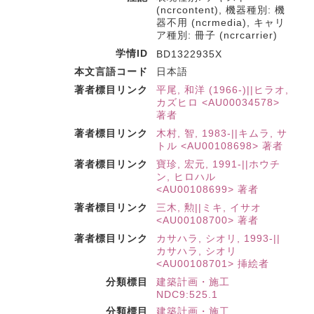
(ncrcontent), 機器種別: 機
器不用 (ncrmedia), キャリ
ア種別: 冊子 (ncrcarrier)
学情ID
BD1322935X
本文言語コード
日本語
著者標目リンク
平尾, 和洋 (1966-)||ヒラオ,
カズヒロ <AU00034578>
著者
著者標目リンク
木村, 智, 1983-||キムラ, サ
トル <AU00108698> 著者
著者標目リンク
寶珍, 宏元, 1991-||ホウチ
ン, ヒロハル
<AU00108699> 著者
著者標目リンク
三木, 勲||ミキ, イサオ
<AU00108700> 著者
著者標目リンク
カサハラ, シオリ, 1993-||
カサハラ, シオリ
<AU00108701> 挿絵者
分類標目
建築計画・施工
NDC9:525.1
分類標目
建築計画・施工