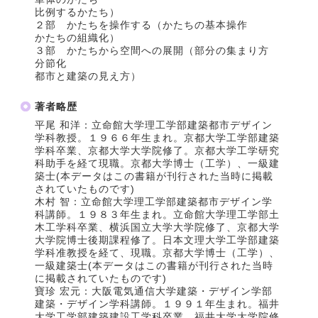
比例するかたち）
２部 かたちを操作する（かたちの基本操作
かたちの組織化）
３部 かたちから空間への展開（部分の集まり方
分節化
都市と建築の見え方）
著者略歴
平尾 和洋：立命館大学理工学部建築都市デザイン
学科教授。１９６６年生まれ。京都大学工学部建築
学科卒業、京都大学大学院修了。京都大学工学研究
科助手を経て現職。京都大学博士（工学）、一級建
築士(本データはこの書籍が刊行された当時に掲載
されていたものです)
木村 智：立命館大学理工学部建築都市デザイン学
科講師。１９８３年生まれ。立命館大学理工学部土
木工学科卒業、横浜国立大学大学院修了、京都大学
大学院博士後期課程修了。日本文理大学工学部建築
学科准教授を経て、現職。京都大学博士（工学）、
一級建築士(本データはこの書籍が刊行された当時
に掲載されていたものです)
寶珍 宏元：大阪電気通信大学建築・デザイン学部
建築・デザイン学科講師。１９９１年生まれ。福井
大学工学部建築建設工学科卒業、福井大学大学院修