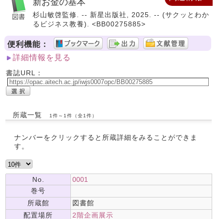
新お金の基本
杉山敏啓監修. -- 新星出版社, 2025. -- (サクッとわか
るビジネス教養). <BB00275885>
便利機能：
詳細情報を見る
書誌URL：
所蔵一覧
1件～1件（全1件）
ナンバーをクリックすると所蔵詳細をみることができま
す。
No.
0001
巻号
所蔵館
図書館
配置場所
2階企画展示