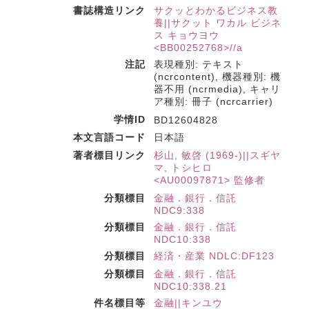
書誌構造リンク
サクッとわかるビジネス教
養||サクット ワカル ビジネ
ス キョウヨウ
<BB00252768>//a
注記
表現種別: テキスト
(ncrcontent), 機器種別: 機
器不用 (ncrmedia), キャリ
ア種別: 冊子 (ncrcarrier)
学情ID
BD12604828
本文言語コード
日本語
著者標目リンク
杉山, 敏啓 (1969-)||スギヤ
マ, トシヒロ
<AU00097871> 監修者
分類標目
金融．銀行．信託
NDC9:338
分類標目
金融．銀行．信託
NDC10:338
分類標目
経済・産業 NDLC:DF123
分類標目
金融．銀行．信託
NDC10:338.21
件名標目等
金融||キンユウ