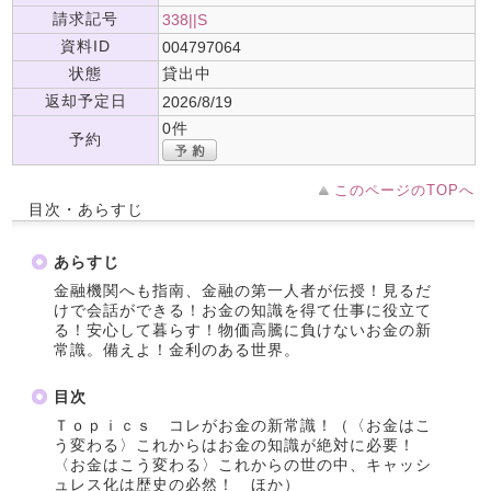
請求記号
338||S
資料ID
004797064
状態
貸出中
返却予定日
2026/8/19
0件
予約
このページのTOPへ
目次・あらすじ
あらすじ
金融機関へも指南、金融の第一人者が伝授！見るだ
けで会話ができる！お金の知識を得て仕事に役立て
る！安心して暮らす！物価高騰に負けないお金の新
常識。備えよ！金利のある世界。
目次
Ｔｏｐｉｃｓ コレがお金の新常識！（〈お金はこ
う変わる〉これからはお金の知識が絶対に必要！
〈お金はこう変わる〉これからの世の中、キャッシ
ュレス化は歴史の必然！ ほか）