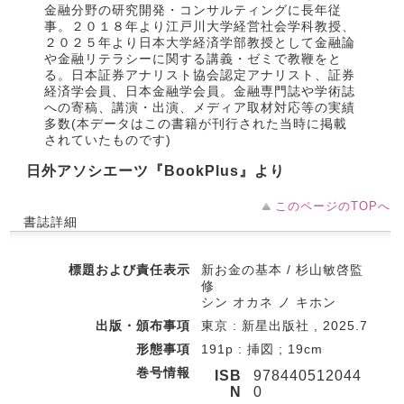
金融分野の研究開発・コンサルティングに長年従
事。２０１８年より江戸川大学経営社会学科教授、
２０２５年より日本大学経済学部教授として金融論
や金融リテラシーに関する講義・ゼミで教鞭をと
る。日本証券アナリスト協会認定アナリスト、証券
経済学会員、日本金融学会員。金融専門誌や学術誌
への寄稿、講演・出演、メディア取材対応等の実績
多数(本データはこの書籍が刊行された当時に掲載
されていたものです)
日外アソシエーツ『BookPlus』より
このページのTOPへ
書誌詳細
標題および責任表示
新お金の基本 / 杉山敏啓監
修
シン オカネ ノ キホン
出版・頒布事項
東京 : 新星出版社 , 2025.7
形態事項
191p : 挿図 ; 19cm
巻号情報
ISB
978440512044
N
0