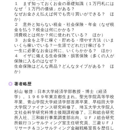
１ まず知っておくお金の基礎知識（１万円札には
なぜ「１万円の価値」がある？
なぜお金さえ払えば何でも売り買いができる？ ほ
か）
２ 意外と知らない税金・社会保険・年金（なぜ税
金を払う？税金は何にかかる？
消費税とは何か？何に使われている？ ほか）
３ お金を上手に稼ぐ・貯める・増やす方法（いま
いくら稼いでいる？一生涯でどれだけ稼げる？
一生に必要なお金は何に、いくらかかる？ ほか）
４ イザに備える生命保険・損害保険（多くの人が
保険に入るのはなぜ？
生命保険はどんな商品？どんなタイプがある？ ほ
か）
著者略歴
杉山 敏啓：日本大学経済学部教授・博士（経済
学）。１９６９年東京都生まれ。聖光学院高等学校
卒業、青山学院大学経済学部首席卒業、早稲田大学
大学院ファイナンス研究科修了、埼玉大学大学院人
文社会科学研究科博士後期課程修了。三和総合研究
所入社、三和銀行事業調査部出向、ＵＦＪ総合研究
所銀行コンサルティング室主任研究員、三菱ＵＦＪ
リサーチ＆コンサルティング金融戦略室長を歴任し