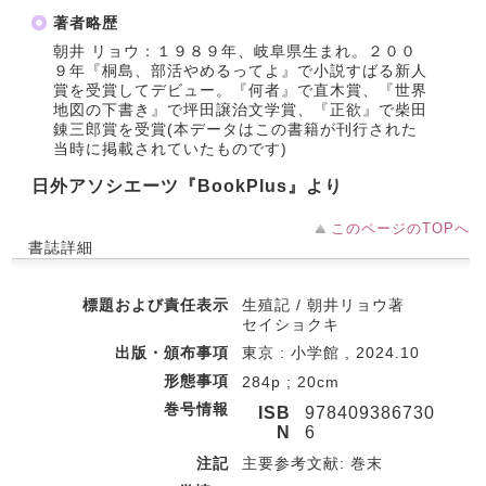
著者略歴
朝井 リョウ：１９８９年、岐阜県生まれ。２００
９年『桐島、部活やめるってよ』で小説すばる新人
賞を受賞してデビュー。『何者』で直木賞、『世界
地図の下書き』で坪田譲治文学賞、『正欲』で柴田
錬三郎賞を受賞(本データはこの書籍が刊行された
当時に掲載されていたものです)
日外アソシエーツ『BookPlus』より
このページのTOPへ
書誌詳細
標題および責任表示
生殖記 / 朝井リョウ著
セイショクキ
出版・頒布事項
東京 : 小学館 , 2024.10
形態事項
284p ; 20cm
巻号情報
ISB
978409386730
N
6
注記
主要参考文献: 巻末