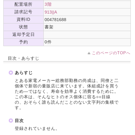
配置場所
3階
請求記号
913||A
資料ID
004781688
状態
書架
返却予定日
予約
0件
このページのTOPへ
目次・あらすじ
あらすじ
とある家電メーカー総務部勤務の尚成は、同僚と二
個体で新宿の量販店に来ています。体組成計を買う
ため―ではなく、寿命を効率よく消費するために。
この本は、そんなヒトのオス個体に宿る○○目線
の、おそらく誰も読んだことのない文字列の集積で
す。
目次
登録されていません。